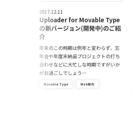
2017.12.11
サイト、ア
Uploader for Movable Type
集
の新バージョン(開発中)のご紹
介
年大流行のフ
サイトのまと
年末のこの時期は例年と変わらず、忘
ぜひ参考にし
年会や年度末納品プロジェクトの打ち
合わせなどに大忙しな時期ですがいか
がお過ごしでしょう…
Movable Type
Web制作