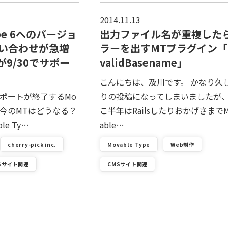
2014.11.13
ype 6へのバージョ
出力ファイル名が重複した
い合わせが急増
ラーを出すMTプラグイン「
xが9/30でサポー
validBasename」
こんにちは、及川です。 かなり久
サポートが終了するMo
りの投稿になってしまいましたが
5.2。今のMTはどうなる？
こ半年はRailsしたりおかげさまでM
le Ty…
able…
cherry-pick inc.
Movable Type
Web制作
Sサイト関連
CMSサイト関連