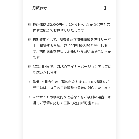
1
月額保守
税込価格132,000円～、10h/月～、必要な保守対応
内容に応じてお見積りいたします
初期費用として、調査費及び開発環境を弊社サーバ
上に構築するため、77,000円(税込み)が発生しま
す。初期構築を弊社にお任せいただいた場合は不要
です
1年に1回まで、CMSのマイナーバージョンアップに
対応いたします
最低6ヶ月からのご契約となります。CMS構築をご
発注時は、毎月の工数調整も柔軟に対応いたします
Webサイトの継続的な改善などをご検討の場合、毎
月のご予算に応じて工数の追加が可能です。