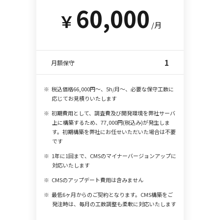
60,000
￥
/月
1
月額保守
税込価格66,000円～、5h/月～、必要な保守工数に
応じてお見積りいたします
初期費用として、調査費及び開発環境を弊社サーバ
上に構築するため、77,000円(税込み)が発生しま
す。初期構築を弊社にお任せいただいた場合は不要
です
1年に1回まで、CMSのマイナーバージョンアップに
対応いたします
CMSのアップデート費用は含みません
最低6ヶ月からのご契約となります。CMS構築をご
発注時は、毎月の工数調整も柔軟に対応いたします